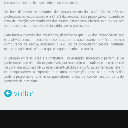
escolas, está sendo feito pelo diretor ou vice-diretor.
Na hora de inserir os gabaritos das provas no site do PAAE, são os próprios
professores os responsáveis em 81,3% das escolas. Esta proporção cai quando se
trata da inserção dos resultados dos alunos. Nesse caso, observa-se que 25% dos
resultados dos alunos não são inseridos pelos professores.
Para fazer a inserção dos resultados, descobre-se que 53% dos responsáveis por
esta atividade usam seu próprio computador de casa e somente 44% utilizam o
computador da escola, indicando que o uso de computador pessoal continua
sendo a opção mais cômoda que os equipamentos da escola.
A variação entre as SREs é significativa. Por exemplo, enquanto o percentual de
professores que não são responsáveis por inserirem os resultados dos alunos é
de 25%, em algumas SREs esse percentual chega a 66%. Estas variações levam
os pesquisadores a especular que uma intervenção junto a algumas SREs
poderia proporcionar um maior aproveitamento dos bancos de itens por parte do
professor da disciplina.
voltar