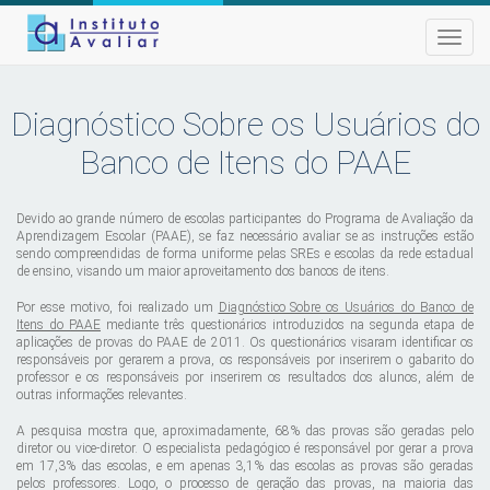
Toggle
naviga
Diagnóstico Sobre os Usuários do
Banco de Itens do PAAE
Devido ao grande número de escolas participantes do Programa de Avaliação da
Aprendizagem Escolar (PAAE), se faz necessário avaliar se as instruções estão
sendo compreendidas de forma uniforme pelas SREs e escolas da rede estadual
de ensino, visando um maior aproveitamento dos bancos de itens.
Por esse motivo, foi realizado um
Diagnóstico Sobre os Usuários do Banco de
Itens do PAAE
mediante três questionários introduzidos na segunda etapa de
aplicações de provas do PAAE de 2011. Os questionários visaram identificar os
responsáveis por gerarem a prova, os responsáveis por inserirem o gabarito do
professor e os responsáveis por inserirem os resultados dos alunos, além de
outras informações relevantes.
A pesquisa mostra que, aproximadamente, 68% das provas são geradas pelo
diretor ou vice-diretor. O especialista pedagógico é responsável por gerar a prova
em 17,3% das escolas, e em apenas 3,1% das escolas as provas são geradas
pelos professores. Logo, o processo de geração das provas, na maioria das