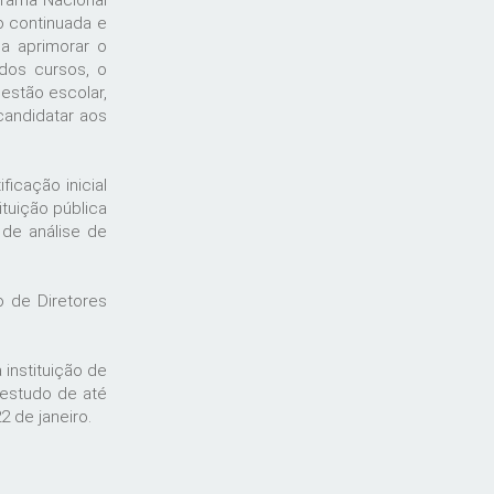
grama Nacional
o continuada e
sa aprimorar o
 dos cursos, o
estão escolar,
candidatar aos
icação inicial
ituição pública
 de análise de
o de Diretores
instituição de
 estudo de até
2 de janeiro.