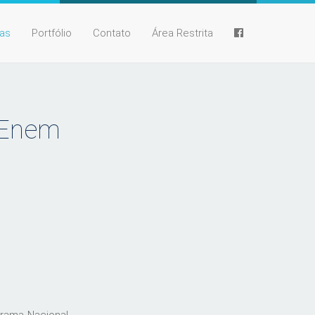
ias
Portfólio
Contato
Área Restrita
o Enem