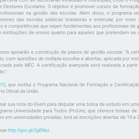
parceria com as secretarias estaduais e municipais, criou o Pro
e Diretores Escolares. O objetivo é promover cursos de formaçã
profissionais na gestão das escolas. Além disso, o programa vi
tores das escolas públicas brasileiras e estimular, por meio
s e competências que sejam fundamentais aos profissionais de g
m instituições de ensino quanto para aqueles que pretendem se 
sos apoiarão a construção de planos de gestão escolar. “A certif
ão, com questões de múltipla escolha e abertas, aplicada por inst
iada pelo MEC. A certificação avançada será realizada a partir
io.”
015
, que institui o Programa Nacional de Formação e Certificaçã
io Oficial da União.
ar sua nota do Enem para disputar uma bolsa de estudo em uma 
ograma Universidade para Todos (ProUni), que oferece bolsas de
 em universidades privadas, terá as inscrições abertas de 19 a 2
cesse
http://goo.gl/2gBNez
.