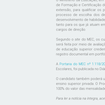
O Ministério da Educação, em 
de Formação e Certificação d
extensão, para qualificar os 
processo de escolha dos dire
desenvolvimento de habilidade
tanto para os que já atuam e
cargos de direção.
Segundo o
site
do MEC, os cur
será feita por meio de avaliaç
de educação superior credenc
registro documental em portfól
A
Portaria do MEC nº 1.118/2
Escolares, foi publicada no Diár
O candidato também poderá us
ensino superior privada. O Pr
100% do valor das mensalidades
Para ler a notícia na íntegra, a