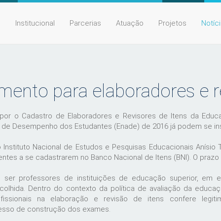
e
Institucional
Parcerias
Atuação
Projetos
Notíc
mento para elaboradores e re
or o Cadastro de Elaboradores e Revisores de Itens da Educa
 de Desempenho dos Estudantes (Enade) de 2016 já podem se ins
 o Instituto Nacional de Estudos e Pesquisas Educacionais Anísio T
ntes a se cadastrarem no Banco Nacional de Itens (BNI). O prazo va
ser professores de instituições de educação superior, em e
olhida. Dentro do contexto da política de avaliação da educaçã
fissionais na elaboração e revisão de itens confere legitim
cesso de construção dos exames.