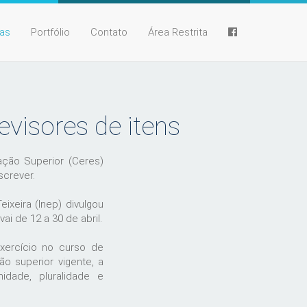
ias
Portfólio
Contato
Área Restrita
visores de itens
ção Superior (Ceres)
crever.
eixeira (Inep) divulgou
i de 12 a 30 de abril.
xercício no curso de
o superior vigente, a
idade, pluralidade e