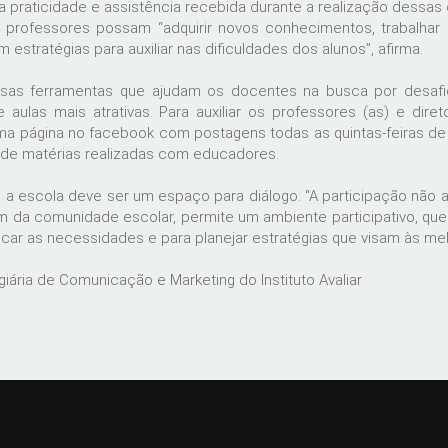
a praticidade e assistência recebida durante a realização dessas o
 professores possam “adquirir novos conhecimentos, trabalhar 
estratégias para auxiliar nas dificuldades dos alunos”, afirma.
ersas ferramentas que ajudam os docentes na busca por desaf
 aulas mais atrativas. Para auxiliar os professores (as) e dire
 uma página no facebook com postagens todas as quintas-feiras de
m de matérias realizadas com educadores.
ue a escola deve ser um espaço para diálogo: “A participação não
 da comunidade escolar, permite um ambiente participativo, q
icar as necessidades e para planejar estratégias que visam às mel
giária de Comunicação e Marketing do Instituto Avaliar