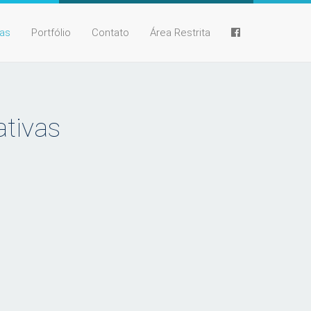
ias
Portfólio
Contato
Área Restrita
ativas