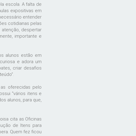
a escola. A falta de
ulas expositivas em
 necessário entender
ões cotidianas pelas
 atenção, despertar
mente, importante e
dos alunos estão em
 curiosa e adora um
ates, criar desafios
teúdo”.
 as oferecidas pelo
ssui “vários itens e
os alunos, para que,
sa cita as Oficinas
dução de Itens para
era. Quem fez ficou