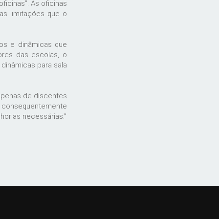
ficinas”. As oficinas
as limitações que o
ios e dinâmicas que
tores das escolas, o
 dinâmicas para sala
 apenas de discentes
ue consequentemente
horias necessárias.”