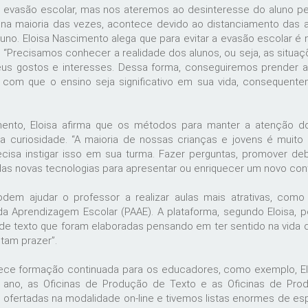
 evasão escolar, mas nos ateremos ao desinteresse do aluno pel
 na maioria das vezes, acontece devido ao distanciamento das a
luno. Eloisa Nascimento alega que para evitar a evasão escolar é
. “Precisamos conhecer a realidade dos alunos, ou seja, as situaç
eus gostos e interesses. Dessa forma, conseguiremos prender a
 com que o ensino seja significativo em sua vida, consequente
mento, Eloisa afirma que os métodos para manter a atenção 
 a curiosidade. “A maioria de nossas crianças e jovens é muito
ecisa instigar isso em sua turma. Fazer perguntas, promover deb
 das novas tecnologias para apresentar ou enriquecer um novo con
dem ajudar o professor a realizar aulas mais atrativas, como
a Aprendizagem Escolar (PAAE). A plataforma, segundo Eloisa, po
e texto que foram elaboradas pensando em ter sentido na vida d
ntam prazer”.
ece formação continuada para os educadores, como exemplo, Eloi
 ano, as Oficinas de Produção de Texto e as Oficinas de Pro
fertadas na modalidade on-line e tivemos listas enormes de esp