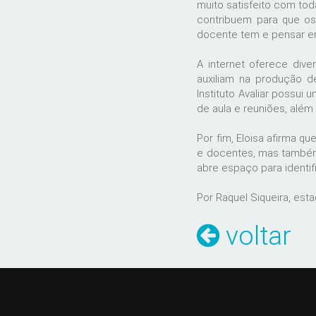
muito satisfeito com tod
contribuem para que os
docente tem e pensar em 
A internet oferece div
auxiliam na produção de
Instituto Avaliar possui
de aula e reuniões, alé
Por fim, Eloisa afirma q
e docentes, mas também
abre espaço para identif
Por Raquel Siqueira, esta
voltar