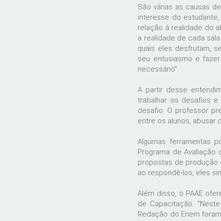
São várias as causas de
interesse do estudante,
relação à realidade do a
a realidade de cada sala
quais eles desfrutam, s
seu entusiasmo e fazer
necessário”.
A partir desse entendi
trabalhar os desafios e
desafio. O professor pr
entre os alunos, abusar
Algumas ferramentas po
Programa de Avaliação d
propostas de produção d
ao respondê-los, eles si
Além disso, o PAAE ofer
de Capacitação. “Neste
Redação do Enem foram o