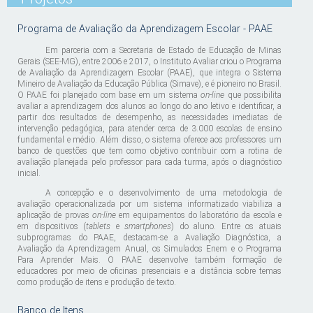
Programa de Avaliação da Aprendizagem Escolar - PAAE
Em parceria com a Secretaria de Estado de Educação de Minas
Gerais (SEE-MG), entre 2006 e 2017, o Instituto Avaliar criou o Programa
de Avaliação da Aprendizagem Escolar (PAAE), que integra o Sistema
Mineiro de Avaliação da Educação Pública (Simave), e é pioneiro no Brasil.
O PAAE foi planejado com base em um sistema
on-line
que possibilita
avaliar a aprendizagem dos alunos ao longo do ano letivo e identificar, a
partir dos resultados de desempenho, as necessidades imediatas de
intervenção pedagógica, para atender cerca de 3.000 escolas de ensino
fundamental e médio. Além disso, o sistema oferece aos professores um
banco de questões que tem como objetivo contribuir com a rotina de
avaliação planejada pelo professor para cada turma, após o diagnóstico
inicial.
A concepção e o desenvolvimento de uma metodologia de
avaliação operacionalizada por um sistema informatizado viabiliza a
aplicação de provas
on-line
em equipamentos do laboratório da escola e
em dispositivos (
tablets
e
smartphones
) do aluno. Entre os atuais
subprogramas do PAAE, destacam-se a Avaliação Diagnóstica, a
Avaliação da Aprendizagem Anual, os Simulados Enem e o Programa
Para Aprender Mais. O PAAE desenvolve também formação de
educadores por meio de oficinas presenciais e a distância sobre temas
como produção de itens e produção de texto.
Banco de Itens