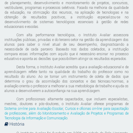
de planejamento, desenvolvimento e monitoramento de projetos, concursos,
vestibulares, programas e processos seletivos. Focado na melhoria da qualidade
da educação, na otimização dos recursos, na aplicação de tecnologias e na
obtenção de resultados positivos, a instituição especializou-se no
desenvolvimento de sistemas tecnológicos essenciais à gestão de redes
educacionais e escolas.
Com alta performance tecnológica, o Instituto Avaliar assessora
instituições públicas, privadas e do terceiro setor na gestão da aprendizagem dos
alunos para saber o nível atual de seu desempenho, diagnosticando a
necessidade de cada parceiro. Baseado nos dados coletados, a instituição
compara essas informações com aquilo que é necessário ensinar no processo
educativo e aponta as decisões que possibilitem atingir os resultados esperados.
Desta forma, o Instituto Avaliar acredita que a avaliação educacional e de
aprendizagem reflete tanto na qualidade do trabalho do professor como no
resultado do aluno. Ao se tornar um instrumento de coleta de dados que
determina o grau da assimilação dos conceitos e das técnicas/normas, a
avaliação orienta o professor a melhorar a sua metodologia de trabalho e ajuda os
alunos a desenvolverem a autoconfiança na sua aprendizagem.
Com profissionais altamente capacitados, que incluem especialistas,
mestres, doutores e pós-doutores, o Instituto Avaliar oferece programas de
Sistema
on-line
para Avaliação Escolar
,
Cursos e oficinas
on-line
para capacitação
de professores
, além do
Monitoramento e Avaliação de Projetos e Programas
de
Tecnologia da Informação e Comunicação
.
História