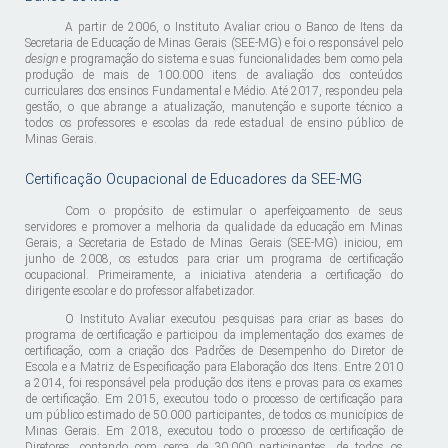
A partir de 2006, o Instituto Avaliar criou o Banco de Itens da
Secretaria de Educação de Minas Gerais (SEE-MG) e foi o responsável pelo
design
e programação do sistema e suas funcionalidades bem como pela
produção de mais de 100.000 itens de avaliação dos conteúdos
curriculares dos ensinos Fundamental e Médio. Até 2017, respondeu pela
gestão, o que abrange a atualização, manutenção e suporte técnico a
todos os professores e escolas da rede estadual de ensino público de
Minas Gerais.
Certificação Ocupacional de Educadores da SEE-MG
Com o propósito de estimular o aperfeiçoamento de seus
servidores e promover a melhoria da qualidade da educação em Minas
Gerais, a Secretaria de Estado de Minas Gerais (SEE-MG) iniciou, em
junho de 2008, os estudos para criar um programa de certificação
ocupacional. Primeiramente, a iniciativa atenderia a certificação do
dirigente escolar e do professor alfabetizador.
O Instituto Avaliar executou pesquisas para criar as bases do
programa de certificação e participou da implementação dos exames de
certificação, com a criação dos Padrões de Desempenho do Diretor de
Escola e a Matriz de Especificação para Elaboração dos Itens. Entre 2010
a 2014, foi responsável pela produção dos itens e provas para os exames
de certificação. Em 2015, executou todo o processo de certificação para
um público estimado de 50.000 participantes, de todos os municípios de
Minas Gerais. Em 2018, executou todo o processo de certificação de
Diretores, contando com cerca de 30.000 participantes, de todos os