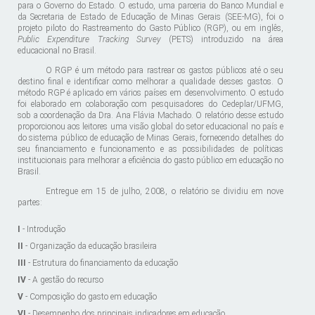
para o Governo do Estado. O estudo, uma parceria do Banco Mundial e
da Secretaria de Estado de Educação de Minas Gerais (SEE-MG), foi o
projeto piloto do Rastreamento do Gasto Público (RGP), ou em inglês,
Public Expenditure Tracking Survey
(PETS) introduzido na área
educacional no Brasil.
O RGP é um método para rastrear os gastos públicos até o seu
destino final e identificar como melhorar a qualidade desses gastos. O
método RGP é aplicado em vários países em desenvolvimento. O estudo
foi elaborado em colaboração com pesquisadores do Cedeplar/UFMG,
sob a coordenação da Dra. Ana Flávia Machado. O relatório desse estudo
proporcionou aos leitores uma visão global do setor educacional no país e
do sistema público de educação de Minas Gerais, fornecendo detalhes do
seu financiamento e funcionamento e as possibilidades de políticas
institucionais para melhorar a eficiência do gasto público em educação no
Brasil.
Entregue em 15 de julho, 2008, o relatório se dividiu em nove
partes:
I
- Introdução
II
- Organização da educação brasileira
III
- Estrutura do financiamento da educação
IV
- A gestão do recurso
V
- Composição do gasto em educação
VI
- Desempenho dos principais indicadores em educação