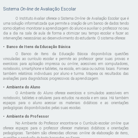
Sistema
On-line
de Avaliação Escolar
O Instituto Avaliar oferece o Sistema
On-line
de Avaliação Escolar que é
uma solução informatizada que permite a criação de um banco de dados tendo
como objetivo monitorar a aprendizagem do aluno e auxiliar o professor no seu
dia a dia na sala de aula de forma a otimizar seu tempo escolar e fazer as
intervenções necessárias ao desenvolvimento do estudante. O sistema oferece:
•
Banco de Itens da Educação Básica
O Banco de Itens da Educação Básica disponibiliza questões
vinculadas ao currículo escolar e permite ao professor gerar suas provas e
exercícios para aplicação impressa ou
on-line
, acessíveis em computadores,
notebooks
, smartphone e tabletes, na escola, em casa ou outros locais. Fornece
também relatórios individuais por aluno e turma. Mapeia os resultados das
avaliações para diagnósticos progressivos da aprendizagem.
•
Ambiente do Aluno
O Ambiente do Aluno oferece exercícios e simulados acessíveis em
notebooks
, tabletes e celulares para estudos na escola e em casa. Há também
espaços para o aluno acessar os materiais didáticos e as orientações
pedagógicas disponibilizados pelas suas escolas.
•
Ambiente do Professor
No Ambiente do Professor encontra-se o Currículo escolar
on-line
que
oferece espaços para o professor oferecer materiais didáticos e orientações
pedagógicas. Também são oferecidas oficinas
on-line
de elaboração de itens,